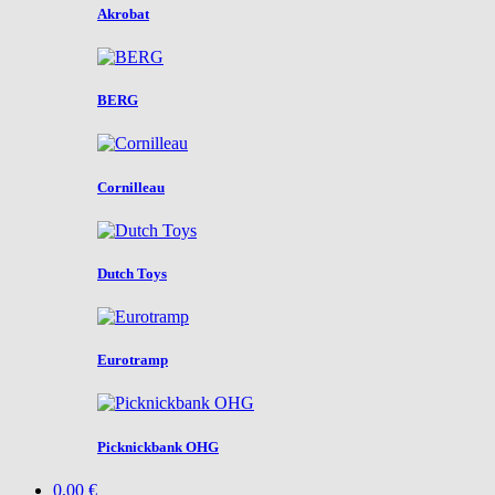
Akrobat
BERG
Cornilleau
Dutch Toys
Eurotramp
Picknickbank OHG
0,00 €