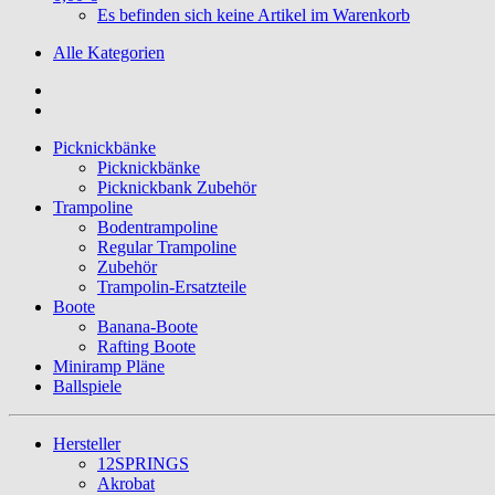
Es befinden sich keine Artikel im Warenkorb
Alle Kategorien
Picknickbänke
Picknickbänke
Picknickbank Zubehör
Trampoline
Bodentrampoline
Regular Trampoline
Zubehör
Trampolin-Ersatzteile
Boote
Banana-Boote
Rafting Boote
Miniramp Pläne
Ballspiele
Hersteller
12SPRINGS
Akrobat