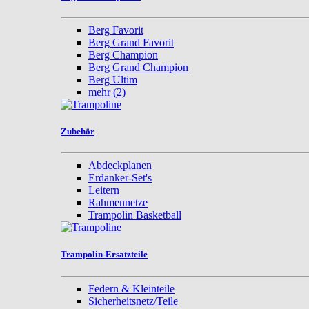
Berg Favorit
Berg Grand Favorit
Berg Champion
Berg Grand Champion
Berg Ultim
mehr
(2)
Zubehör
Abdeckplanen
Erdanker-Set's
Leitern
Rahmennetze
Trampolin Basketball
Trampolin-Ersatzteile
Federn & Kleinteile
Sicherheitsnetz/Teile