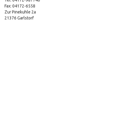
Tel: 04172-987740
Fax: 04172-6558
Zur Pinekuhle 2a
21376 Garlstorf