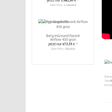
1.082,05 €
*
jetzt nur
Alter Preis:
1.139,00 €
Berg InGround Favorit
Airflow 430 grün
673,55 €
*
jetzt nur
Alter Preis:
709,00 €
Bana
Taxi
Einsa