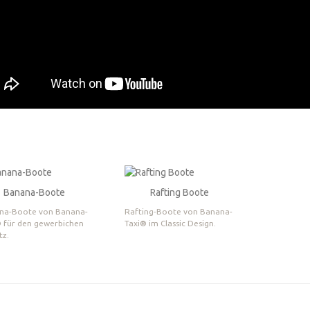
Banana-Boote
Rafting Boote
na-Boote von Banana-
Rafting-Boote von Banana-
® für den gewerbichen
Taxi® im Classic Design.
tz.