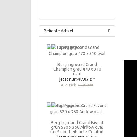
Beliebte Artikel
Berg Inground Grand
Champion grau 470 x 310
oval
987,05 €
*
jetzt nur
Alter Preis:
1.039,00 €
Berg Inground Grand Favorit
grün 520 x 350 Airflow oval
mit Sicherheitsnetz Comfort