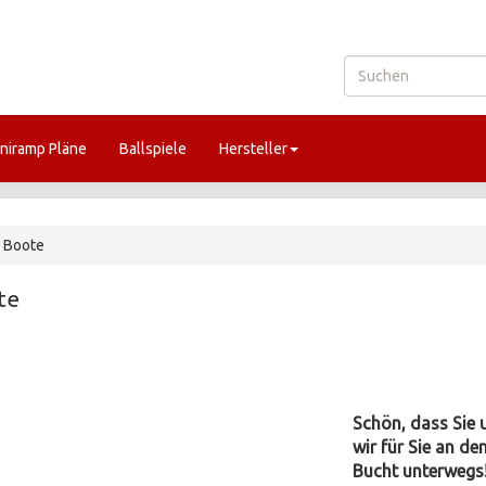
niramp Pläne
Ballspiele
Hersteller
Boote
te
Schön, dass Sie 
wir für Sie an d
Bucht unterwegs