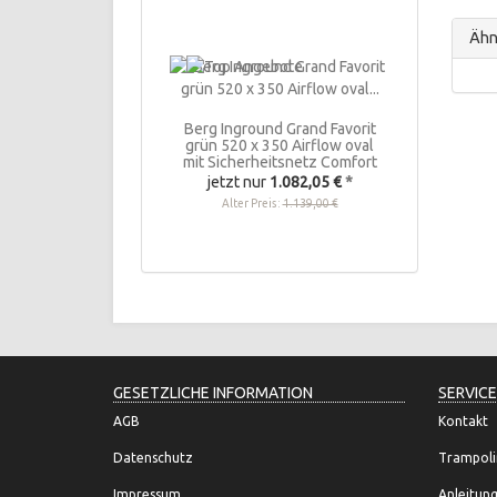
Ähnl
Berg Inground Grand Favorit
grün 520 x 350 Airflow oval
mit Sicherheitsnetz Comfort
jetzt nur
1.082,05 €
*
Alter Preis:
1.139,00 €
GESETZLICHE INFORMATION
SERVICE
AGB
Kontakt
Datenschutz
Trampoli
Impressum
Anleitun