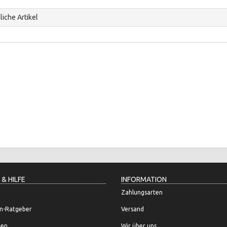
iche Artikel
 & HILFE
INFORMATION
Zahlungsarten
n-Ratgeber
Versand
gen
Wir über uns