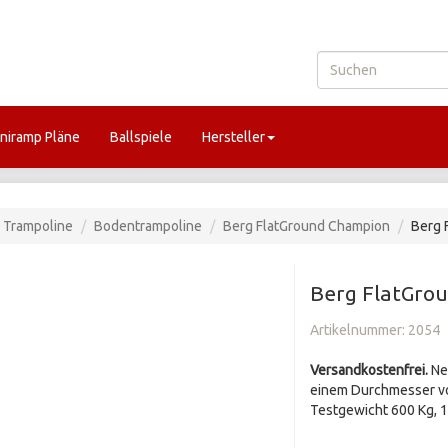
niramp Pläne
Ballspiele
Hersteller
Trampoline
Bodentrampoline
Berg FlatGround Champion
Berg 
Berg FlatGro
Artikelnummer:
2054
Versandkostenfrei.
Ne
einem Durchmesser von
Testgewicht 600 Kg, 