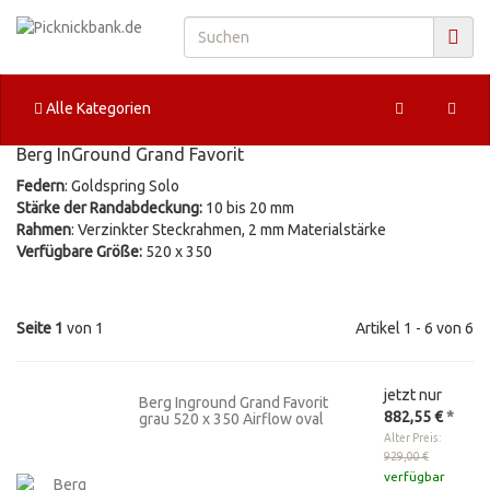
Alle Kategorien
Berg InGround Grand Favorit
Federn
: Goldspring Solo
Stärke der Randabdeckung:
10 bis 20 mm
Rahmen
: Verzinkter Steckrahmen, 2 mm Materialstärke
Verfügbare
Größe:
520 x 350
Seite 1
von 1
Artikel 1 - 6 von 6
jetzt nur
Berg Inground Grand Favorit
882,55 €
*
grau 520 x 350 Airflow oval
Alter Preis:
929,00 €
verfügbar