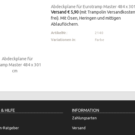
Abdeckplane für Eurotramp Master 484 x 30
Versand € 5,90
(mit Trampolin Versandkoste
frei). Mit Ösen, Heringen und mittigen
Ablauflöchern.
ArtikelNr.:
2140
Variationen in:
Farbe
 & HILFE
INFORMATION
Zahlungsarten
n-Ratgeber
Versand