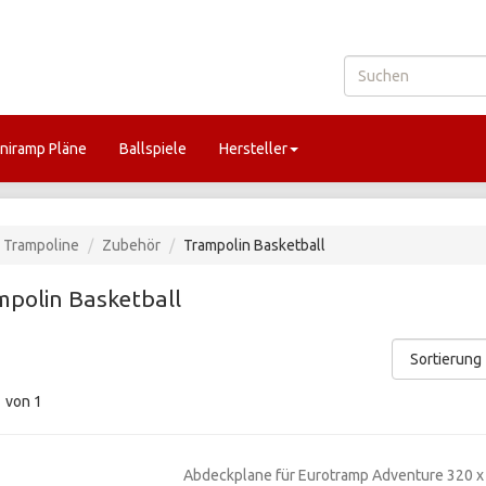
niramp Pläne
Ballspiele
Hersteller
Trampoline
Zubehör
Trampolin Basketball
mpolin Basketball
1
von 1
Abdeckplane für Eurotramp Adventure 320 x