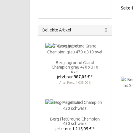
Seite 
Beliebte Artikel
Berg Inground Grand
Champion grau 470 x 310
oval
jetzt nur
987,05 €
*
Alter Preis:
1.039,00 €
Berg FlatGround Champion
430 schwarz
jetzt nur
1.215,05 €
*