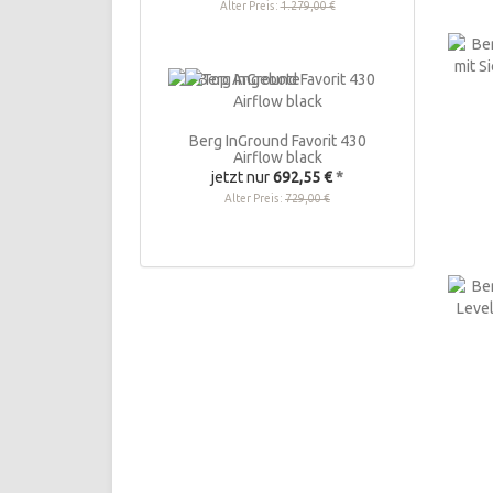
Alter Preis:
1.279,00 €
Berg InGround Favorit 430
Airflow black
jetzt nur
692,55 €
*
Alter Preis:
729,00 €