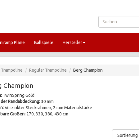
niramp Pläne
Ballspiele
Hersteller
Trampoline
Regular Trampoline
Berg Champion
g Champion
n:
TwinSpring Gold
 der Randabdeckung:
30 mm
n:
Verzinkter Steckrahmen, 2 mm Materialstärke
bare Größen:
270, 330, 380, 430 cm