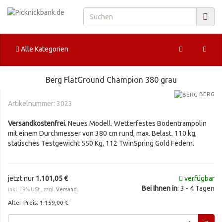
Alle Kategorien
Berg FlatGround Champion 380 grau
BERG
Artikelnummer:
3023
Versandkostenfrei.
Neues Modell. Wetterfestes Bodentrampolin
mit einem Durchmesser von 380 cm rund, max. Belast. 110 kg,
statisches Testgewicht 550 Kg, 112 TwinSpring Gold Federn.
jetzt nur
1.101,05 €
verfügbar
Bei Ihnen in
: 3 - 4 Tagen
inkl. 19% USt., zzgl.
Versand
Alter Preis:
1.159,00 €