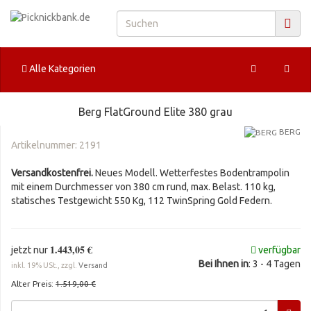
Alle Kategorien
Berg FlatGround Elite 380 grau
BERG
Artikelnummer:
2191
Versandkostenfrei.
Neues Modell. Wetterfestes Bodentrampolin
mit einem Durchmesser von 380 cm rund, max. Belast. 110 kg,
statisches Testgewicht 550 Kg, 112 TwinSpring Gold Federn.
1.443,05 €
jetzt nur
verfügbar
Bei Ihnen in
: 3 - 4 Tagen
inkl. 19% USt., zzgl.
Versand
Alter Preis:
1.519,00 €