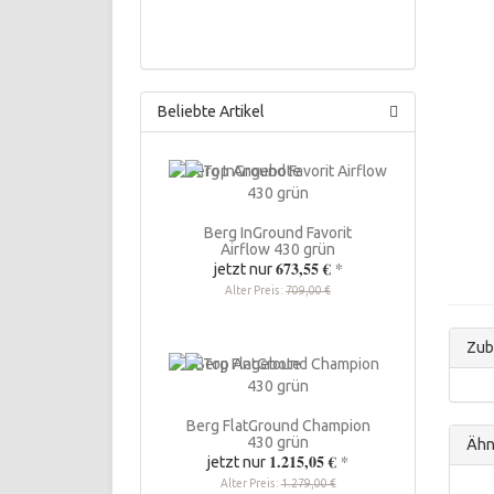
Beliebte Artikel
Berg InGround Favorit
Airflow 430 grün
673,55 €
*
jetzt nur
Alter Preis:
709,00 €
Zub
Berg FlatGround Champion
430 grün
Ähnl
1.215,05 €
*
jetzt nur
Alter Preis:
1.279,00 €