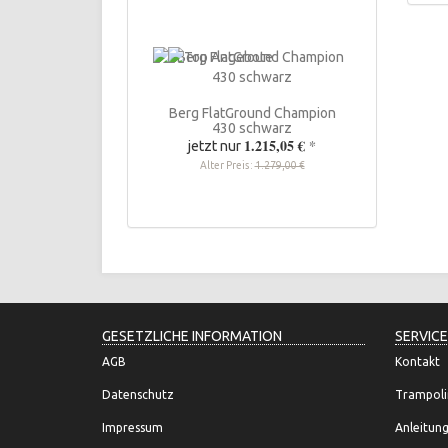
Berg FlatGround Champion
430 schwarz
1.215,05 €
*
jetzt nur
Alter Preis:
1.279,00 €
GESETZLICHE INFORMATION
SERVICE
AGB
Kontakt
Datenschutz
Trampoli
Impressum
Anleitun