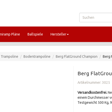
niramp Pläne
Ballspiele
Hersteller
Trampoline
Bodentrampoline
Berg FlatGround Champion
Berg 
Berg FlatGro
Artikelnummer:
3025
Versandkostenfrei.
Ne
einem Durchmesser von
Testgewicht 500 Kg, 9