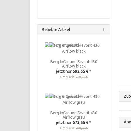
Beliebte Artikel
Berg InGround Favorit 430
Airflow black
jetzt nur
692,55 €
*
Alter Preis:
729,00 €
Zub
Berg InGround Favorit 430
Airflow grau
Ähnl
jetzt nur
673,55 €
*
Alter Preis:
709,00 €