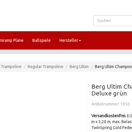
niramp Pläne
Ballspiele
Hersteller
Trampoline
Regular Trampoline
Berg Ultim
Berg Ultim Champion
Berg Ultim Ch
Deluxe grün
Artikelnummer:
1956
Versandkostenfrei.
Ec
m x 2,20 m, max. Belas
TwinSpring Gold Fede