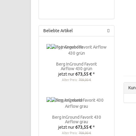
Beliebte Artikel
Berg InGround Favorit
Airflow 430 grün
jetzt nur
673,55 €
*
Alter Preis:
709,00 €
Kun
Berg InGround Favorit 430
Airflow grau
jetzt nur
673,55 €
*
Alter Preis:
709,00 €