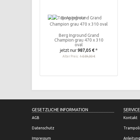
Berg Inground Grand
Champion grau 470 x 310
oval
jetzt nur
987,05 €
*
Alter Preis:
1.039,00 €
GESETZLICHE INFORMATION
SERVICE
AGB
Kontakt
Datenschutz
Trampoli
Impressum
Anleitun