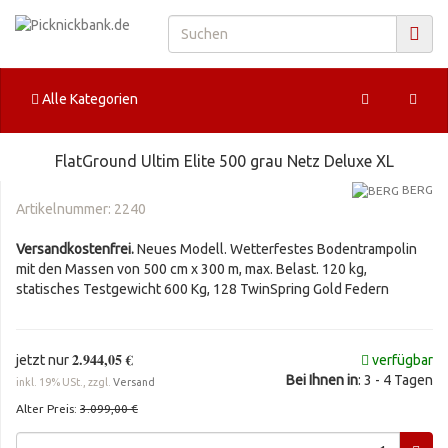
Alle Kategorien
FlatGround Ultim Elite 500 grau Netz Deluxe XL
BERG
Artikelnummer:
2240
Versandkostenfrei.
Neues Modell. Wetterfestes Bodentrampolin
mit den Massen von 500 cm x 300 m, max. Belast. 120 kg,
statisches Testgewicht 600 Kg, 128 TwinSpring Gold Federn
2.944,05 €
jetzt nur
verfügbar
Bei Ihnen in
: 3 - 4 Tagen
inkl. 19% USt., zzgl.
Versand
Alter Preis:
3.099,00 €