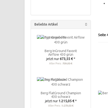
Beliebte Artikel
Seite 
Berg InGround Favorit
Airflow 430 grün
jetzt nur
673,55 €
*
Alter Preis:
709,00 €
Berg FlatGround Champion
430 schwarz
jetzt nur
1.215,05 €
*
Alter Preis:
1.279,00 €