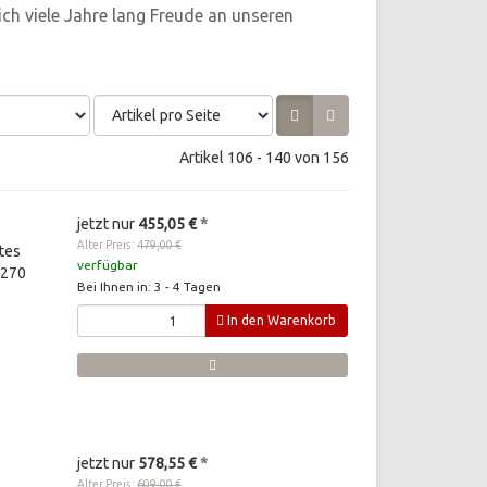
lich viele Jahre lang Freude an unseren
Artikel 106 - 140 von 156
jetzt nur
455,05 €
*
Alter Preis:
479,00 €
tes
verfügbar
 270
Bei Ihnen in: 3 - 4 Tagen
In den Warenkorb
jetzt nur
578,55 €
*
Alter Preis:
609,00 €