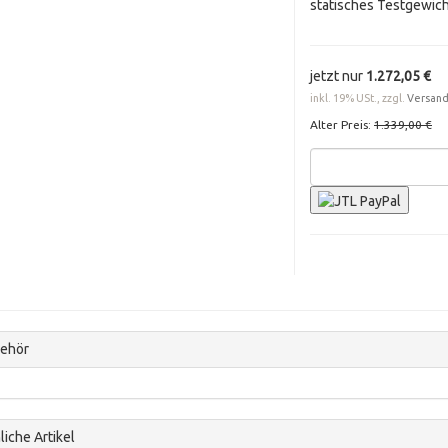
statisches Testgewich
jetzt nur
1.272,05 €
inkl. 19% USt., zzgl.
Versan
Alter Preis:
1.339,00 €
ehör
iche Artikel