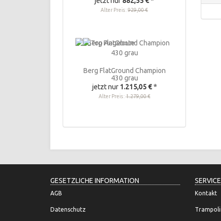
jetzt nur
882,55 €
*
Alter Preis:
929,00 €
Berg FlatGround Champion
430 grau
jetzt nur
1.215,05 €
*
Alter Preis:
1.279,00 €
GESETZLICHE INFORMATION
SERVICE
AGB
Kontakt
Datenschutz
Trampoli