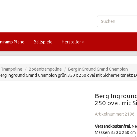
niramp Pläne
Ballspiele
Hersteller
Trampoline
Bodentrampoline
Berg InGround Grand Champion
erg Inground Grand Champion grün 350 x 250 oval mit Sicherheitsnetz 
Berg Ingroun
250 oval mit 
Artikelnummer:
2196
Versandkostenfrei.
Ne
Massen 350 x 250 cm m