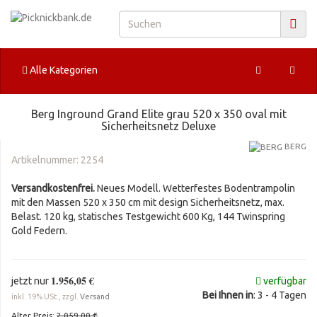
Alle Kategorien
Berg Inground Grand Elite grau 520 x 350 oval mit
Sicherheitsnetz Deluxe
BERG
Artikelnummer:
2254
Versandkostenfrei.
Neues Modell. Wetterfestes Bodentrampolin
mit den Massen 520 x 350 cm mit design Sicherheitsnetz, max.
Belast. 120 kg, statisches Testgewicht 600 Kg, 144 Twinspring
Gold Federn.
1.956,05 €
jetzt nur
verfügbar
Bei Ihnen in
: 3 - 4 Tagen
inkl. 19% USt., zzgl.
Versand
Alter Preis:
2.059,00 €