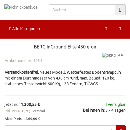
Alle Kategorien
BERG InGround Elite 430 grün
BERG
Artikelnummer:
1935
Versandkostenfrei.
Neues Modell. Wetterfestes Bodentrampolin
mit einem Durchmesser von 430 cm rund, max. Belast. 120 kg,
statisches Testgewicht 600 Kg, 128 Federn, TÜV/GS
jetzt nur
1.300,55 €
verfügbar
Bei Ihnen in
: 3 - 4 Tagen
inkl. 19% USt., zzgl.
Versand
Alter Preis:
1.369,00 €