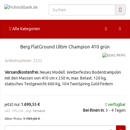
Alle Kategorien
Berg FlatGround Ultim Champion 410 grün
BERG
Artikelnummer:
2232
Versandkostenfrei.
Neues Modell. Wetterfestes Bodentrampolin
mit den Massen von 410 cm x 250 m, max. Belast. 120 kg,
statisches Testgewicht 600 Kg, 104 TwinSpring Gold Federn
jetzt nur
1.699,55 €
verfügbar
Bei Ihnen in
: 3 - 4 Tagen
inkl. 19% USt., zzgl.
Versand
Alter Preis:
1.789,00 €