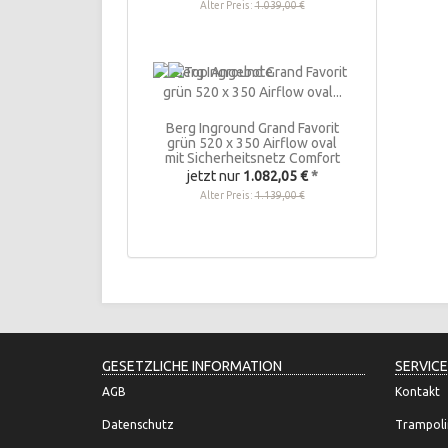
Alter Preis:
1.039,00 €
Berg Inground Grand Favorit
grün 520 x 350 Airflow oval
mit Sicherheitsnetz Comfort
jetzt nur
1.082,05 €
*
Alter Preis:
1.139,00 €
GESETZLICHE INFORMATION
SERVICE
AGB
Kontakt
Datenschutz
Trampoli