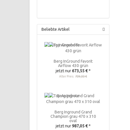
Beliebte Artikel
Berg InGround Favorit
Airflow 430 grün
jetzt nur
673,55 €
*
Alter Preis:
709,00 €
Berg Inground Grand
Champion grau 470 x 310
oval
jetzt nur
987,05 €
*