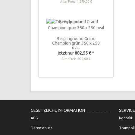
Alter Preis:
1.279,00 €
Berg Inground Grand
Champion grün 350 x 250
oval
jetzt nur
882,55 €
*
Alter Preis:
929,00 €
GESETZLICHE INFORMATION
SERVICE
AGB
Kontakt
Datenschutz
Trampoli