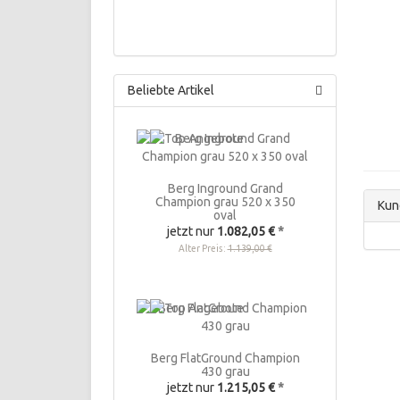
Beliebte Artikel
Berg Inground Grand
Champion grau 520 x 350
Kun
oval
jetzt nur
1.082,05 €
*
Alter Preis:
1.139,00 €
Berg FlatGround Champion
430 grau
jetzt nur
1.215,05 €
*