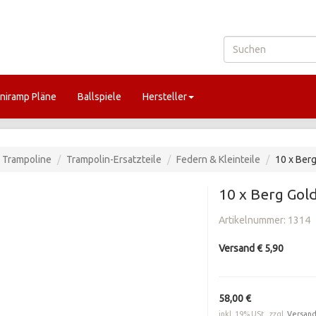
niramp Pläne
Ballspiele
Hersteller
Trampoline
Trampolin-Ersatzteile
Federn & Kleinteile
10 x Berg
10 x Berg Gol
Artikelnummer:
1314
Versand € 5,90
58,00 €
inkl. 19% USt., zzgl.
Versan