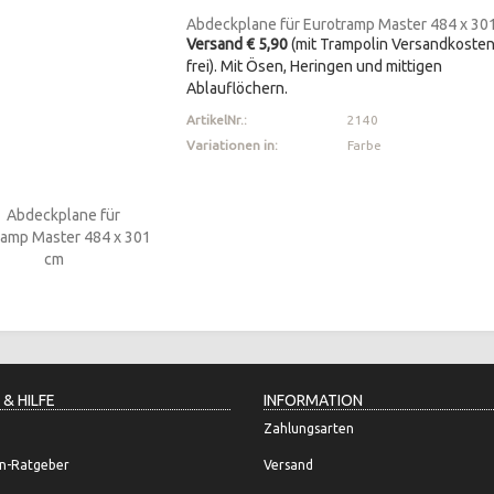
Abdeckplane für Eurotramp Master 484 x 30
Versand € 5,90
(mit Trampolin Versandkoste
frei). Mit Ösen, Heringen und mittigen
Ablauflöchern.
ArtikelNr.:
2140
Variationen in:
Farbe
 & HILFE
INFORMATION
Zahlungsarten
n-Ratgeber
Versand