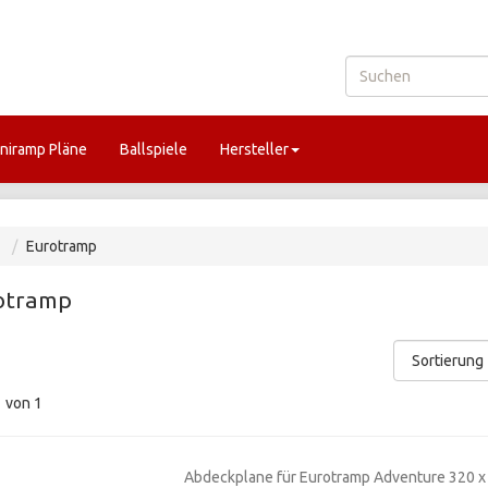
niramp Pläne
Ballspiele
Hersteller
Eurotramp
otramp
1
von 1
Abdeckplane für Eurotramp Adventure 320 x